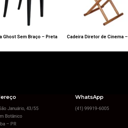
a Ghost Sem Braço – Preta
Cadeira Diretor de Cinema –
ereço
WhatsApp
São Januário, 43/55
(41) 99919-6005
im Botânico
tiba – PR