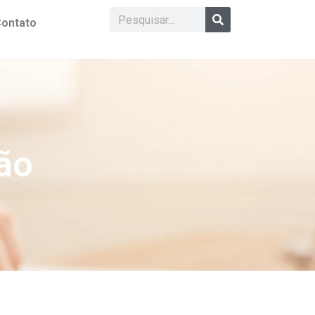
ontato
ão