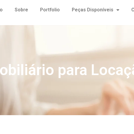
io
Sobre
Portfolio
Peças Disponíveis
C
obiliário para Locaç