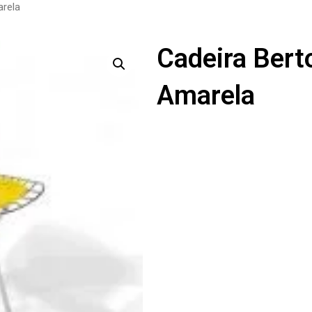
arela
Cadeira Bert
Amarela