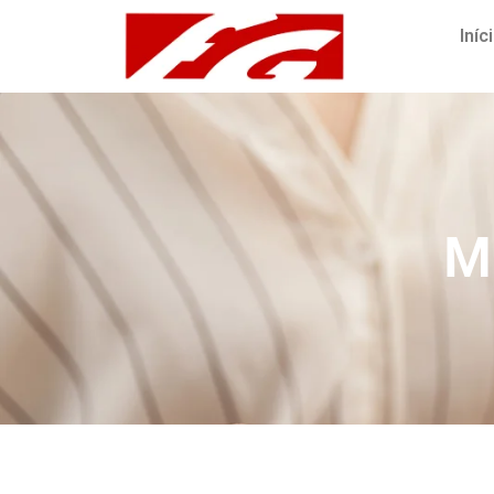
Iníc
M