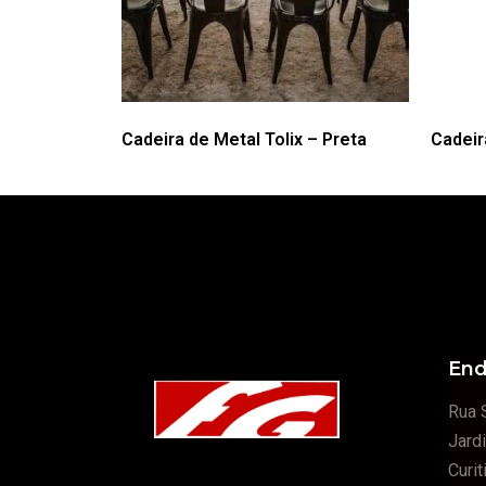
Cadeira de Metal Tolix – Preta
Cadeir
End
Rua 
Jard
Curi