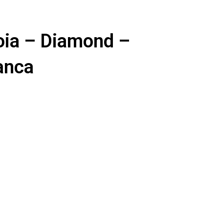
oia – Diamond –
anca