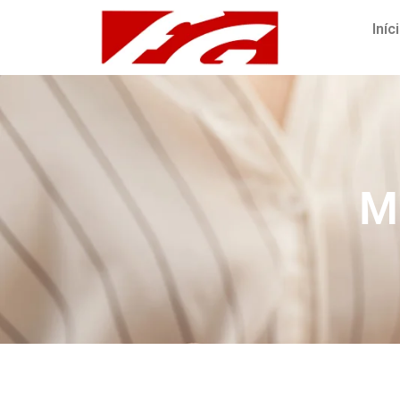
Iníc
M