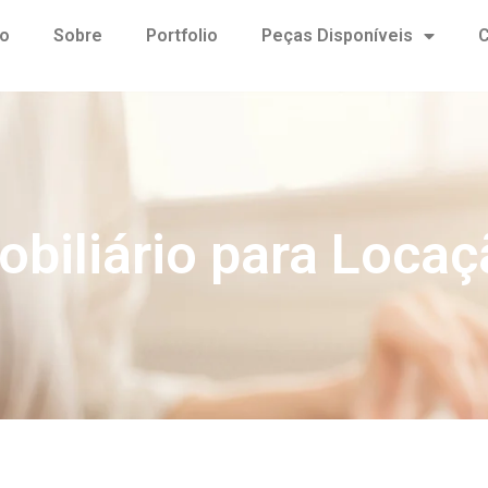
io
Sobre
Portfolio
Peças Disponíveis
C
obiliário para Locaç