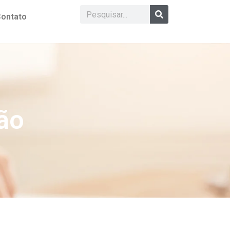
ontato
ão