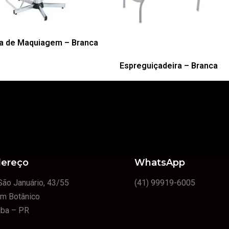
a de Maquiagem – Branca
Espreguiçadeira – Branca
ereço
WhatsApp
São Januário, 43/55
(41) 99919-6005
im Botânico
tiba – PR