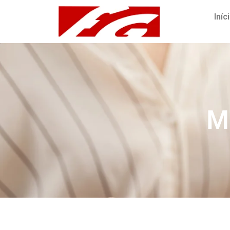
Iníc
M