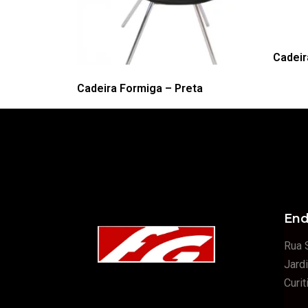
Cadeir
Cadeira Formiga – Preta
End
Rua 
Jard
Curi