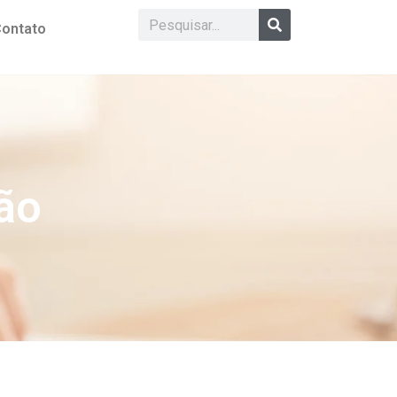
ontato
ão