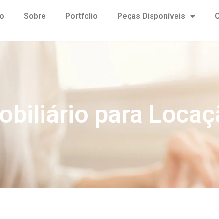
io
Sobre
Portfolio
Peças Disponíveis
C
obiliário para Locaç