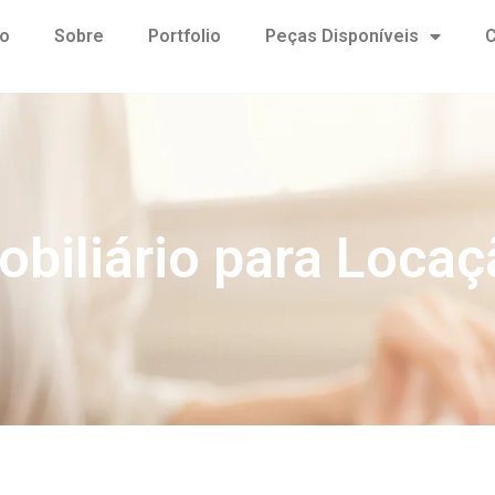
io
Sobre
Portfolio
Peças Disponíveis
C
obiliário para Locaç