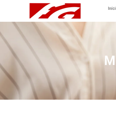
Iníc
M