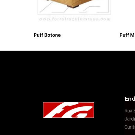
Puff Botone
Puff M
End
Rua 
Jard
Curi