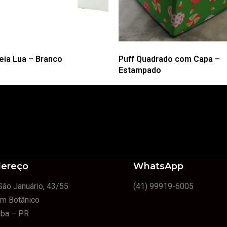
eia Lua – Branco
Puff Quadrado com Capa –
Estampado
ereço
WhatsApp
São Januário, 43/55
(41) 99919-6005
im Botânico
tiba – PR