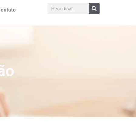
ontato
ão