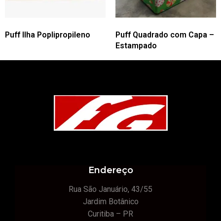
Puff Ilha Poplipropileno
Puff Quadrado com Capa –
Estampado
Endereço
Rua São Januário, 43/55
Jardim Botânico
Curitiba – PR