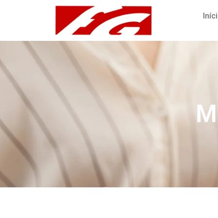
Iníc
M