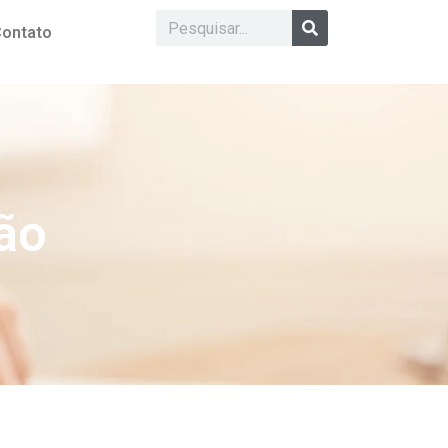
ontato
ão