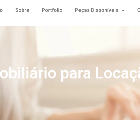
io
Sobre
Portfolio
Peças Disponíveis
C
obiliário para Locaç