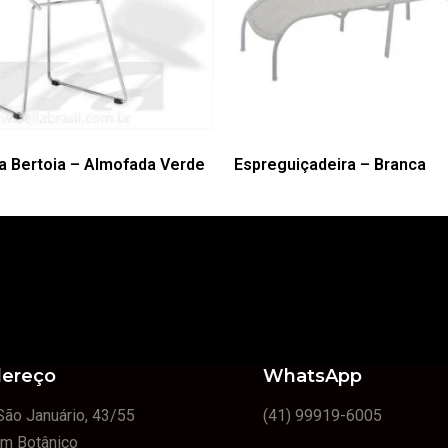
a Bertoia – Almofada Verde
Espreguiçadeira – Branca
ereço
WhatsApp
São Januário, 43/55
(41) 99919-6005
im Botânico