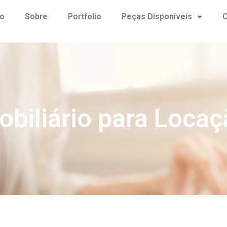
io
Sobre
Portfolio
Peças Disponíveis
C
obiliário para Locaç