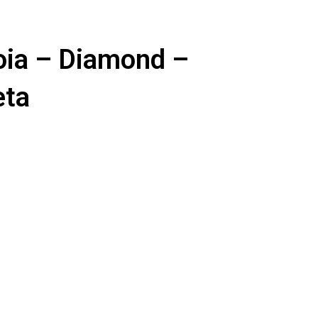
oia – Diamond –
eta