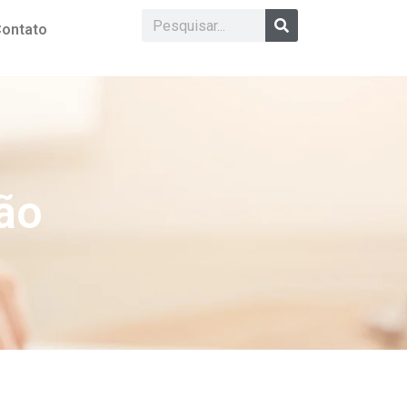
ontato
ão