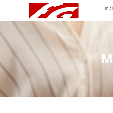
Iníc
M