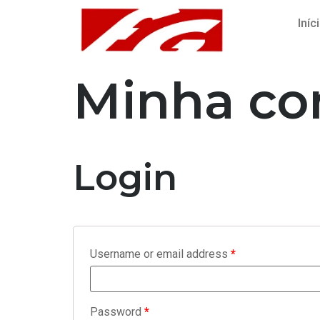
Iníc
Minha co
Login
Username or email address
*
Password
*