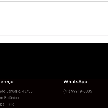
ereço
WhatsApp
São Januário, 43/55
(41) 99919-6005
im Botânico
tiba – PR